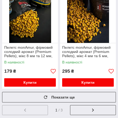
Пелетс monAmur, фірмовий
Пелетс monAmur, фірмовий
солодкий аромат (Premium
солодкий аромат (Premium
Pellets), мікс 8 мм та 12 мм,
Pellets), мікс 4 мм та 6 мм,
упаковка 0,9 кг
відро 1,5 кг
В наявності
В наявності
179
295
₴
₴
Купити
Купити
Показати ще
1
/ 3