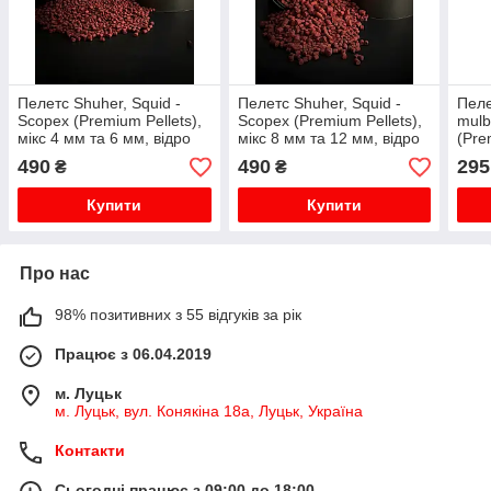
Пелетс Shuher, Squid -
Пелетс Shuher, Squid -
Пеле
Scopex (Premium Pellets),
Scopex (Premium Pellets),
mulb
мікс 4 мм та 6 мм, відро
мікс 8 мм та 12 мм, відро
(Pre
2,5 кг
2,5 кг
мм т
490
490
295
₴
₴
Купити
Купити
Про нас
98% позитивних з 55 відгуків за рік
Працює з 06.04.2019
м. Луцьк
м. Луцьк, вул. Конякіна 18а, Луцьк, Україна
Контакти
Сьогодні працює з 09:00 до 18:00