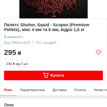
Пелетс Shuher, Squid - Scopex (Premium
Pellets), мікс 4 мм та 6 мм, відро 1,5 кг
В наявності
Код: БФБпел015
Опт і роздріб
295
₴
234 ₴
від 3 шт.
Купити
Опис
Характеристики
Доставка
Оплата
Умови п
Опис