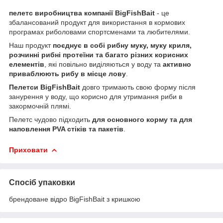
пелетс виробництва компанії BigFishBait
- це
збалансований продукт для використання в кормових
програмах риболовами спортсменами та любителями.
Наш продукт
поєднує в собі рибну муку, муку криля,
розчинні рибні протеїни та багато різних корисних
елементів
, які повільно виділяються у воду та
активно
приваблюють рибу в місце лову
.
Пелетси BigFishBait
довго тримають свою форму після
занурення у воду, що корисно для утримання риби в
закормочній плямі.
Пелетс чудово підходить
для основного корму та для
наповлення PVA стіків та пакетів
.
Приховати
Спосіб упаковки
брендоване відро BigFishBait з кришкою