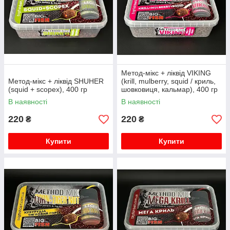
Метод-мікс + ліквід VIKING
Метод-мікс + ліквід SHUHER
(krill, mulberry, squid / криль,
(squid + scopex), 400 гр
шовковиця, кальмар), 400 гр
В наявності
В наявності
220
220
₴
₴
Купити
Купити