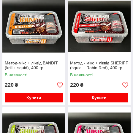
Метод-мікс + ліквід BANDIT
Метод - мікс + ліквід SHERIFF
(krill + squid), 400 гр
(squid + Robin Red), 400 гр
В наявності
В наявності
220
220
₴
₴
Купити
Купити