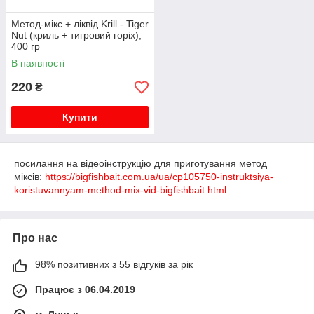
Метод-мікс + ліквід Krill - Tiger
Nut (криль + тигровий горіх),
400 гр
В наявності
220
₴
Купити
посилання на відеоінструкцію для приготування метод
міксів:
https://bigfishbait.com.ua/ua/cp105750-instruktsiya-
koristuvannyam-method-mix-vid-bigfishbait.html
Про нас
98% позитивних з 55 відгуків за рік
Працює з 06.04.2019