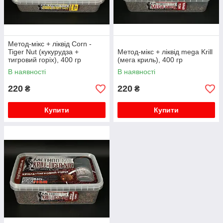
Метод-мікс + ліквід Corn -
Tiger Nut (кукурудза +
Метод-мікс + ліквід mega Krill
тигровий горіх), 400 гр
(мега криль), 400 гр
В наявності
В наявності
220
220
₴
₴
Купити
Купити