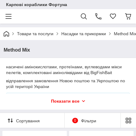
Карпові кораблики Фортуна
Товари та послуги
Насадки та прикормки
Method Mi
Method Mix
насичені амінокислотами, протеїнами, вуглеводами мікси
пелетів, комплектовані аміноліквідами від BigFishBait
відправлення замовлення Новою поштою та Укрпоштою по
усій території України
консультації проводимо за тел:
+380 (95) 825-61-17
Показати все
Сортування
0
Фільтри