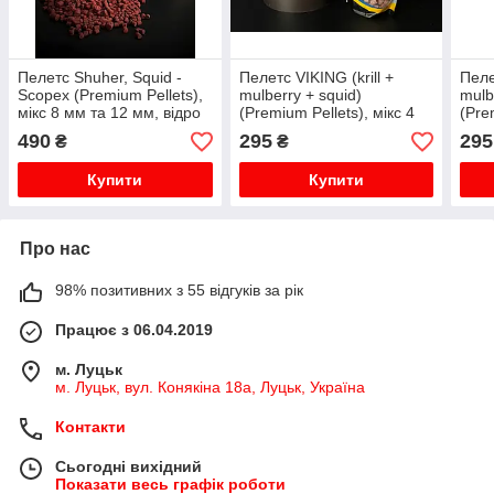
Пелетс Shuher, Squid -
Пелетс VIKING (krill +
Пеле
Scopex (Premium Pellets),
mulberry + squid)
mulb
мікс 8 мм та 12 мм, відро
(Premium Pellets), мікс 4
(Pre
2,5 кг
мм та 6 мм, відро 1,5 кг
мм т
490
295
295
₴
₴
Купити
Купити
Про нас
98% позитивних з 55 відгуків за рік
Працює з 06.04.2019
м. Луцьк
м. Луцьк, вул. Конякіна 18а, Луцьк, Україна
Контакти
Сьогодні вихідний
Показати весь графік роботи