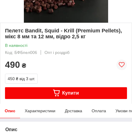
Пелетс Bandit, Squid - Krill (Premium Pellets),
мікс 8 мм та 12 мм, відро 2,5 кг
В наявності
Код: БФБпел006
Опт і роздріб
490
₴
450 ₴
від 3 шт.
Купити
Опис
Характеристики
Доставка
Оплата
Умови п
Опис