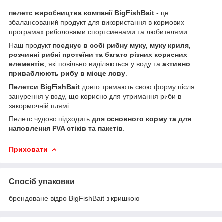
пелетс виробництва компанії BigFishBait
- це
збалансований продукт для використання в кормових
програмах риболовами спортсменами та любителями.
Наш продукт
поєднує в собі рибну муку, муку криля,
розчинні рибні протеїни та багато різних корисних
елементів
, які повільно виділяються у воду та
активно
приваблюють рибу в місце лову
.
Пелетси BigFishBait
довго тримають свою форму після
занурення у воду, що корисно для утримання риби в
закормочній плямі.
Пелетс чудово підходить
для основного корму та для
наповлення PVA стіків та пакетів
.
Приховати
Спосіб упаковки
брендоване відро BigFishBait з кришкою