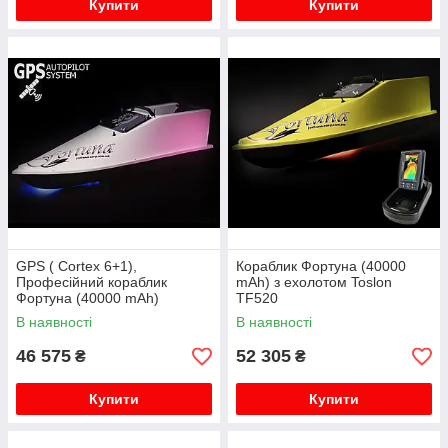
Купити
Купити
GPS ( Cortex 6+1),
Кораблик Фортуна (40000
Професійний кораблик
mAh) з ехолотом Toslon
Фортуна (40000 mAh)
TF520
В наявності
В наявності
46 575
52 305
₴
₴
Купити
Купити