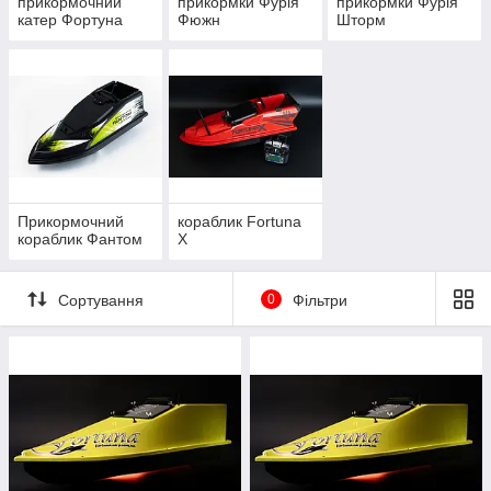
прикормочний
прикормки Фурія
прикормки Фурія
катер Фортуна
Фюжн
Шторм
Прикормочний
кораблик Fortuna
кораблик Фантом
X
Сортування
0
Фільтри