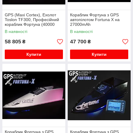
GPS (Maxi Cortex), Ехолот
Кораблик Фортуна з GPS
Toslon TF300, Професійний
автопілотом Fortuna X на
кораблик Фортуна (40000
27000mAh
mAh)
В наявності
В наявності
58 805
47 700
₴
₴
Купити
Купити
Кораблик Фортуна з GPS
Кораблик Фортуна з GPS