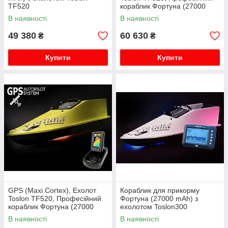
TF520
кораблик Фортуна (27000
mAh)
В наявності
В наявності
49 380
60 630
₴
₴
Купити
Купити
GPS (Maxi Cortex), Ехолот
Кораблик для прикорму
Toslon TF520, Професійний
Фортуна (27000 mAh) з
кораблик Фортуна (27000
ехолотом Toslon300
mAh)
В наявності
В наявності