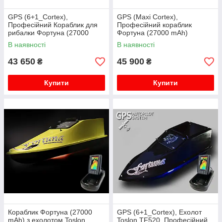
GPS (6+1_Cortex),
GPS (Maxi Cortex),
Професійний Кораблик для
Професійний кораблик
рибалки Фортуна (27000
Фортуна (27000 mAh)
mAh)
В наявності
В наявності
43 650
45 900
₴
₴
Купити
Купити
Кораблик Фортуна (27000
GPS (6+1_Cortex), Ехолот
mAh) з ехолотом Toslon
Toslon TF520, Професійний