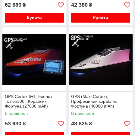
62 880
42 380
₴
₴
Купити
Купити
GPS Cortex 6+1, Ехолот
GPS (Maxi Cortex),
Toslon300 , Кораблик
Професійний кораблик
Фортуна (27000 mAh)
Фортуна (40000 mAh)
В наявності
В наявності
53 630
48 825
₴
₴