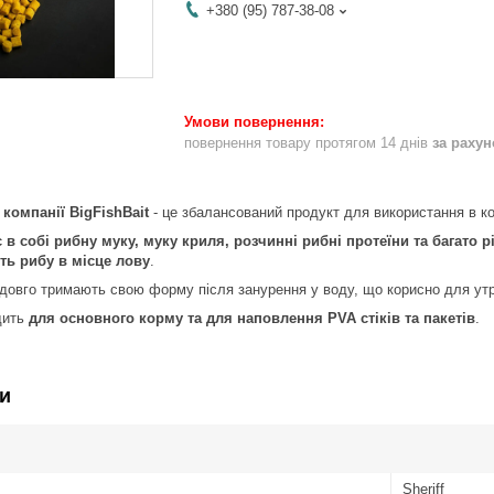
+380 (95) 787-38-08
повернення товару протягом 14 днів
за раху
компанії BigFishBait
- це збалансований продукт для використання в 
 в собі рибну муку, муку криля, розчинні рибні протеїни та багато 
ь рибу в місце лову
.
довго тримають свою форму після занурення у воду, що корисно для утр
дить
для основного корму та для наповлення PVA стіків та пакетів
.
и
Sheriff