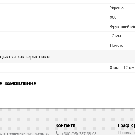
Україна
900 г
Фруктовий мі
12 мм
Пелетс
цькі характеристики
8 мм + 12 мм
я замовлення
Графік
Понеділо
очні кораблики для рибалки
+380 (95) 787-38-08