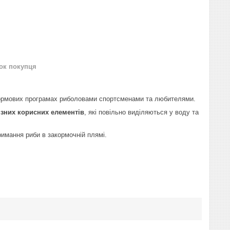
нок покупця
кормових програмах риболовами спортсменами та любителями.
різних корисних елементів
, які повільно виділяються у воду та
имання риби в закормочній плямі.