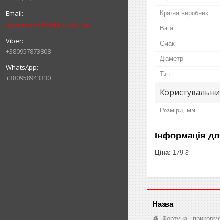
Країна виробник
dikarevalex1988@gmail.com
Вага
Смак
+380957873808
Діаметр
Тип
+380958943330
Користувальни
Розміри, мм
Інформація дл
Ціна:
179 ₴
Фортуна - прикорм