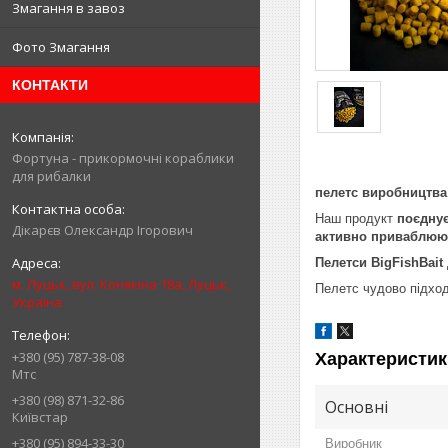
Змагання в завоз
Фото Змагання
КОНТАКТИ
Фортуна - прикормочні кораблики
для рибалки
пелетс виробництва 
Наш продукт
поєднує
Дікарєв Олександр Ігорович
активно приваблюют
Пелетси BigFishBait
м. Луцьк, вул. Конякіна 18а, Луцьк,
Пелетс чудово підхо
Україна
+380 (95) 787-38-08
Характеристик
Мтс
+380 (98) 871-32-86
Основні
Київстар
+380 (95) 894-33-30
Виробник