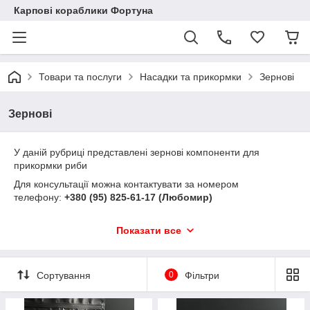
Карпові кораблики Фортуна
Товари та послуги
Насадки та прикормки
Зернові
Зернові
У даній рубриці представлені зернові компоненти для
прикормки риби
Для консультації можна контактувати за номером
телефону:
+380 (95) 825-61-17 (Любомир)
Показати все
Замовлення приймаються щодня.
Відправлення можуть затримуватися на 1-3 дні, через те, що
ми стараємося реалізовувати найсвіжішу продукцію, не
Сортування
0
Фільтри
зберігаючи її подовгу на складах.