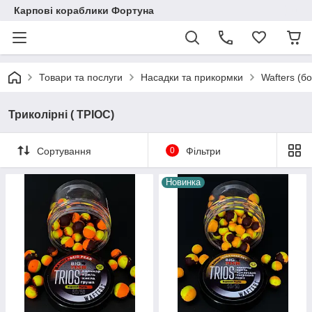
Карпові кораблики Фортуна
Товари та послуги
Насадки та прикормки
Wafters (б
Триколірні ( ТРІОС)
Сортування
0
Фільтри
Новинка