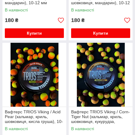
мандарин), 10-12 мм
шовковиця, мандарин), 10-12
мм
В наявності
В наявності
180
180
₴
₴
Купити
Купити
Вафтерс TRIOS Viking / Acid
Вафтерс TRIOS Viking / Corn-
Pear (кальмар, криль,
Tiger Nut (кальмар, криль,
шовковиця, кисла груша), 10-
шовковиця, кукурудза,
12 мм
тигровий горіх), 10-12 мм
В наявності
В наявності