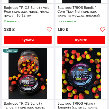
Вафтерс TRIOS Bandit / Acid
Вафтерс TRIOS Bandit /
Pear (кальмар, криль, кисла
Corn-Tiger Nut (кальмар,
груша), 10-12 мм
криль, кукурудза, тигровий
горіх), 10-12 мм
В наявності
В наявності
180
180
₴
₴
Купити
Купити
Новинка
Вафтерс TRIOS Bandit /
Вафтерс TRIOS Viking /
Tangerin (кальмар, криль,
Tangerin (кальмар, криль,