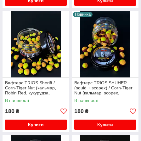
Купити
Купити
Новинка
Вафтерс TRIOS Sheriff /
Вафтерс TRIOS SHUHER
Corn-Tiger Nut (кальмар,
(squid + scopex) / Corn-Tiger
Robin Red, кукурудза,
Nut (кальмар, scopex,
тигровий горіх), 10-12 мм
кукурудза, тигровий горіх),
В наявності
В наявності
10-12 мм
180
180
₴
₴
Купити
Купити