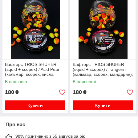
Вафтерс TRIOS SHUHER
Вафтерс TRIOS SHUHER
(squid + scopex) / Acid Pear
(squid + scopex) / Tangerin
(кальмар, scopex, кисла
(кальмар, scopex, мандарин),
груша), 10-12 мм
10-12 мм
В наявності
В наявності
180
180
₴
₴
Купити
Купити
Про нас
98% позитивних з 55 відгуків за рік