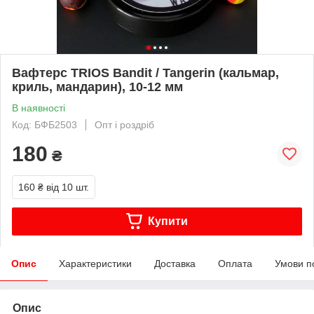
Вафтерс TRIOS Bandit / Tangerin (кальмар,
криль, мандарин), 10-12 мм
В наявності
Код: БФБ2503
Опт і роздріб
180
₴
160 ₴
від 10 шт.
Купити
Опис
Характеристики
Доставка
Оплата
Умови п
Опис