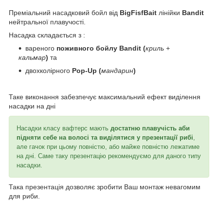
Преміальний насадковий бойл від
BigFisfBait
лінійки
Bandit
нейтральної плавучості.
Насадка складається з :
вареного
поживного бойлу Bandit (
криль +
кальмар
)
та
двохколірного
Pop-Up (
мандарин
)
Таке виконання забезпечує максимальний ефект виділення
насадки на дні
Насадки класу вафтерс мають
достатню плавучість аби
підняти себе на волосі та виділятися у презентації рибі
,
але гачок при цьому повністю, або майже повністю лежатиме
на дні. Саме таку презентацію рекомендуємо для даного типу
насадки.
Така презентація дозволяє зробити Ваш монтаж невагомим
для риби.