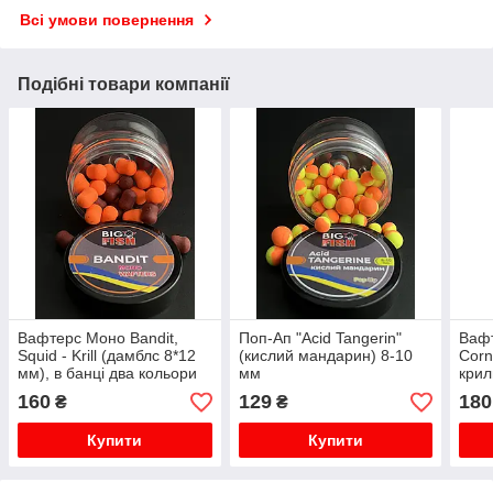
Всі умови повернення
Подібні товари компанії
Вафтерс Моно Bandit,
Поп-Ап "Acid Tangerin"
Вафт
Squid - Krill (дамблс 8*12
(кислий мандарин) 8-10
Corn
мм), в банці два кольори
мм
крил
горі
160
129
180
₴
₴
Купити
Купити