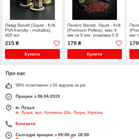
Ліквід Bandit (Squid - Krill,
Пелетс Bandit, Squid - Krill
Пелет
PVA friendly - mokalka),
(Premium Pellets), мікс 4
(Pre
400 мл
мм та 6 мм, упаковка 0,9
мм т
кг
кг
215
179
179
₴
₴
Купити
Купити
Про нас
98% позитивних з 55 відгуків за рік
Працює з 06.04.2019
м. Луцьк
м. Луцьк, вул. Конякіна 18а, Луцьк, Україна
Контакти
Сьогодні працює з 09:00 до 18:00