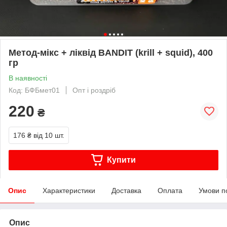
Метод-мікс + ліквід BANDIT (krill + squid), 400
гр
В наявності
Код: БФБмет01
Опт і роздріб
220
₴
176 ₴
від 10 шт.
Купити
Опис
Характеристики
Доставка
Оплата
Умови п
Опис