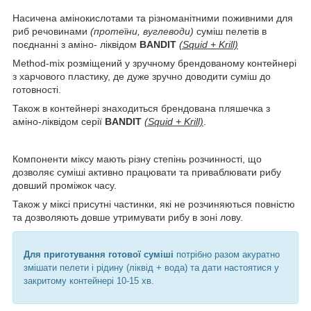
Насичена амінокислотами та різноманітними поживними для
риб речовинами
(протеїни, вуглеводи)
суміш пелетів в
поєднанні з аміно- ліквідом
BANDIT
(Squid + Krill)
Method-mix розміщений у зручному брендованому контейнері
з харчового пластику, де дуже зручно доводити суміш до
готовності.
Також в контейнері знаходиться брендована пляшечка з
аміно-ліквідом серії
BANDIT
(Squid + Krill)
.
Компоненти міксу мають різну степінь розчинності, що
дозволяє суміші активно працювати та приваблювати рибу
довший проміжок часу.
Також у міксі присутні частинки, які не розчиняються повністю
та дозволяють довше утримувати рибу в зоні лову.
Для приготування готової суміші
потрібно разом акуратно
змішати пелети і рідину (ліквід + вода) та дати настоятися у
закритому контейнері 10-15 хв.