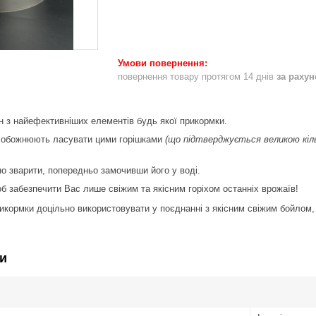
повернення товару протягом 14 днів
за раху
н з найефективніших елементів будь якої прикормки.
о обожнюють ласувати цими горішками
(що підтверджується великою кіль
но зварити, попередньо замочивши його у воді.
б забезпечити Вас лише свіжим та якісним горіхом останніх врожаїв!
рикормки доцільно використовувати у поєднанні з якісним свіжим бойлом
и