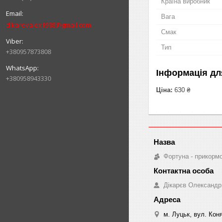
Країна виробник
Вага
dikarevalex1988@gmail.com
Смак
Тип
+380957873808
Інформація дл
+380958943330
Ціна:
630 ₴
Фортуна - прикорм
Дікарєв Олександр
м. Луцьк, вул. Коня