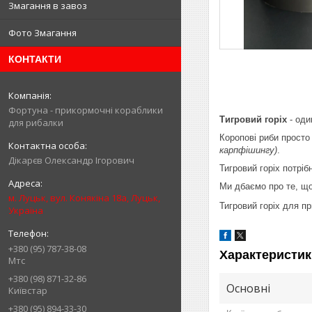
Змагання в завоз
Фото Змагання
КОНТАКТИ
Фортуна - прикормочні кораблики
Тигровий горіх
- оди
для рибалки
Коропові риби прост
карпфішингу)
.
Дікарєв Олександр Ігорович
Тигровий горіх потріб
Ми дбаємо про те, що
м. Луцьк, вул. Конякіна 18а, Луцьк,
Тигровий горіх для п
Україна
+380 (95) 787-38-08
Характеристик
Мтс
+380 (98) 871-32-86
Основні
Київстар
+380 (95) 894-33-30