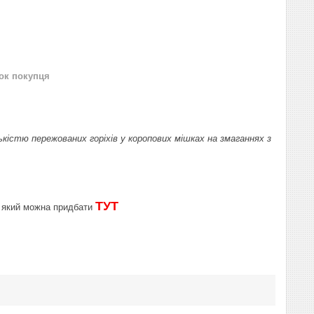
нок покупця
кістю пережованих горіхів у коропових мішках на змаганнях з
ТУТ
, який можна придбати