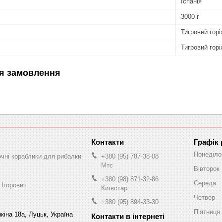
Іспанія
3000 г
Тигровий горі
Тигровий горі
я замовлення
Графік
Понеділо
очні кораблики для рибалки
+380 (95) 787-38-08
Мтс
Вівторок
+380 (98) 871-32-86
Середа
 Ігорович
Київстар
Четвер
+380 (95) 894-33-30
Пʼятниця
кіна 18а, Луцьк, Україна