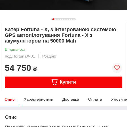
Катер Fortuna - X, з інтегрованою системою
GPS автопілотування Fortuna - X з
акумулятором на 50000 Mah
В наявності
Код: fortunaX-01
Роздріб
54 750
₴
Купити
Опис
Характеристики
Доставка
Оплата
Умови п
Опис
Професійний кораблик для риболовлі Fortuna-X - Нова