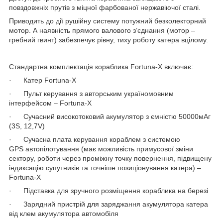
повздовжніх прутів з міцної фарбованої нержавіючої сталі.
Приводить до дії рушійну систему потужний безколекторний
мотор. А наявність прямого валового з’єднання (мотор –
гребний гвинт) забезпечує рівну, тиху роботу катера вцілому.
Стандартна комплектація кораблика Fortuna-X включає:
· Катер Fortuna-X
· Пульт керування з авторським україномовним
інтерфейсом – Fortuna-X
· Сучасний високотоковий акумулятор з ємністю 50000мАг
(3S, 12,7V)
· Сучасна плата керування кораблем з системою
GPS автопілотування (має можливість примусової зміни
сектору, роботи через проміжну точку повернення, підвищену
індиксацію супутників та точніше позиціонування катера) –
Fortuna-X
· Підставка для зручного розміщення кораблика на березі
· Зарядний пристрій для заряджання акумулятора катера
від клем акумулятора автомобіля