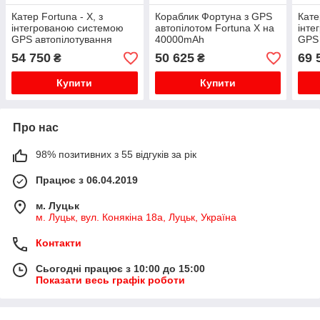
Катер Fortuna - X, з
Кораблик Фортуна з GPS
Кате
інтегрованою системою
автопілотом Fortuna X на
інте
GPS автопілотування
40000mAh
GPS 
Fortuna - X з
Fort
54 750
50 625
69 
₴
₴
акумулятором на 50000
Mah
Купити
Купити
Про нас
98% позитивних з 55 відгуків за рік
Працює з 06.04.2019
м. Луцьк
м. Луцьк, вул. Конякіна 18а, Луцьк, Україна
Контакти
Сьогодні працює з 10:00 до 15:00
Показати весь графік роботи