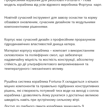
модель кораблика від усім відомого виробника Фортуна -карп.
Новітній сучасний інструмент для завозу оснастки та корму
обзавівся оновленим, сучасним дизайном та модульними
компонентними рішеннями.
Корпус має сучасний дизайн з професійним прорахунком
гідродинамічних властивостей днища катера.
Матеріал корпусу кораблика – композит з використанням
скловолокон та поліефірних смол, що забезпечує
надзвичайну міцність та жосткість конструкції, абсолютну
стійкість до дії ультрафіолетового випромінювання та
температурного і механічниго впливу.
Рушійна система кораблика Fortuna-X складається з кількох
міцних компонентів та правильно підібраних конструктивних
рішень, які створюють потужний тиск води на виході з сопла
кораблика і дозволяють йому рухатися з достатньо великою
швидкість навіть при зустрічному сильному вітрі.
Доступ до гребного гвинта кораблика захищають 9