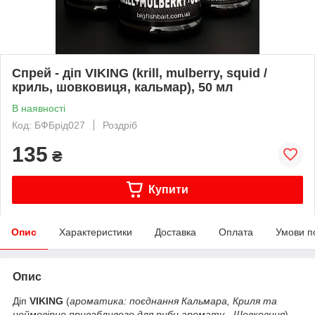
Спрей - діп VIKING (krill, mulberry, squid /
криль, шовковиця, кальмар), 50 мл
В наявності
Код: БФБрід027
Роздріб
135
₴
Купити
Опис
Характеристики
Доставка
Оплата
Умови п
Опис
Діп
VIKING
(
ароматика: поєднання Кальмара, Криля та
неймовірно привабливого для риби аромату - Шовковиця
)-