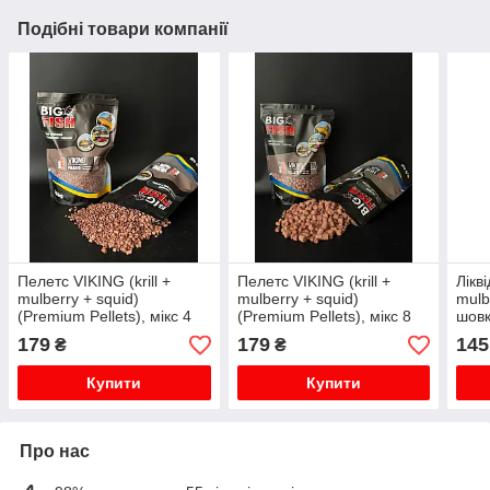
Подібні товари компанії
Пелетс VIKING (krill +
Пелетс VIKING (krill +
Лікві
mulberry + squid)
mulberry + squid)
mulb
(Premium Pellets), мікс 4
(Premium Pellets), мікс 8
шовк
мм та 6 мм, упаковка 0,9
мм та 12 мм, упаковка 0,9
frie
179
179
145
₴
₴
кг
кг
Купити
Купити
Про нас