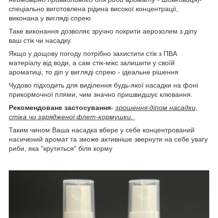
спеціально виготовлена рідина високої концентрації,
виконана у вигляді спрею.
Таке виконання дозволяє зручно покрити аерозолем з діпу
ваш стік чи насадку.
Якщо у дощову погоду потрібно захистити стік з ПВА
матеріалу від води, а сам стік-мікс залишити у своїй
ароматиці, то діп у вигляді спрею - ідеальне рішення
Чудово підходить для виділення будь-якої насадки на фоні
прикормочної плями, чим значно пришвидшує клювання.
Рекомендоване застосування
-
зрошення діпом насадки,
стіка чи зарядженої флет-кормушки.
Таким чином Ваша насадка вбере у себе концентрований
насичений аромат та зможе активніше звернути на себе увагу
риби, яка "крутиться" біля корму