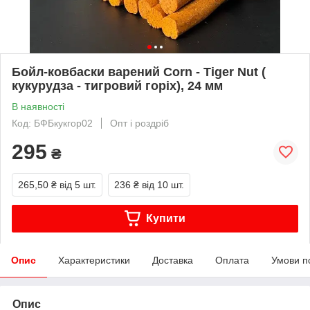
Бойл-ковбаски варений Corn - Tiger Nut (
кукурудза - тигровий горіх), 24 мм
В наявності
Код: БФБкукгор02
Опт і роздріб
295
₴
265,50 ₴
від 5 шт.
236 ₴
від 10 шт.
Купити
Опис
Характеристики
Доставка
Оплата
Умови п
Опис