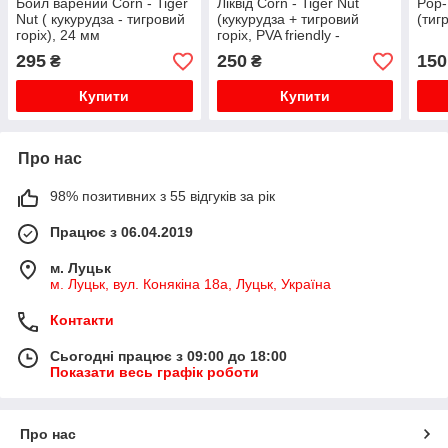
Бойл варений Corn - Tiger
Ліквід Corn - Tiger Nut
Pop-
Nut ( кукурудза - тигровий
(кукурудза + тигровий
(тиг
горіх), 24 мм
горіх, PVA friendly -
mokalka), 400 мл
295
250
150
₴
₴
Купити
Купити
Про нас
98% позитивних з 55 відгуків за рік
Працює з 06.04.2019
м. Луцьк
м. Луцьк, вул. Конякіна 18а, Луцьк, Україна
Контакти
Сьогодні працює з 09:00 до 18:00
Показати весь графік роботи
Про нас