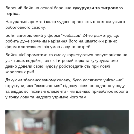
Варений бойл на основі борошна
кукурудзи та тигрового
горіха.
Натуральні аромат і колір чудово працюють протягом усього
риболовного сезону.
Бойл виготовлений у формі "ковбасок" 24-го діаметру, що
робить дуже зручним нарізання його на шматочки різних
форм в залежності від умов лову та потреб.
Бойли цієї ароматики та смаку користуються популярністю на
усіх типах водойм, так як Тигровий горіх та кукурудза вже
давно довели свою чудову роботоздатність при ловлі
коропових риб.
Дякуючи збалансованому складу, було досягнуто унікальної
структури, яка "включається" відразу після попадання у воду
та віддає всі поживні елементи чим швидко приваблює коропа
у точку лову та надовго утримує його там