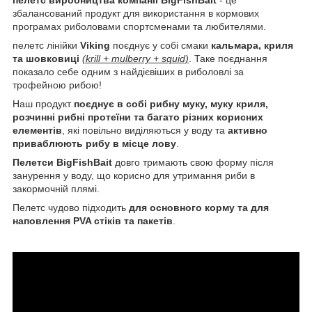
збалансований продукт для використання в кормових
програмах риболовами спортсменами та любителями.
пелетс лінійки
Viking
поєднує у собі смаки
кальмара, криля
та шовковиці
(krill + mulberry + squid)
. Таке поєднання
показало себе одним з найдієвіших в риболовлі за
трофейною рибою!
Наш продукт
поєднує в собі рибну муку, муку криля,
розчинні рибні протеїни та багато різних корисних
елементів
, які повільно виділяються у воду та
активно
приваблюють рибу в місце лову
.
Пелетси BigFishBait
довго тримають свою форму після
занурення у воду, що корисно для утримання риби в
закормочній плямі.
Пелетс чудово підходить
для основного корму та для
наповлення PVA стіків та пакетів
.