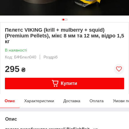
Пелетс VIKING (krill + mulberry + squid)
(Premium Pellets), мікс 8 мм та 12 мм, відро 1,5
кг
В наявності
Код: БФБпел040
Роздріб
295
₴
Купити
Опис
Характеристики
Доставка
Оплата
Умови п
Опис
пелетс виробництва компанії BigFishBait
- це