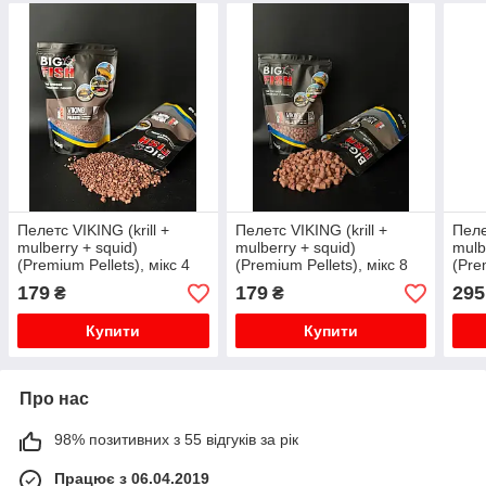
Пелетс VIKING (krill +
Пелетс VIKING (krill +
Пеле
mulberry + squid)
mulberry + squid)
mulb
(Premium Pellets), мікс 4
(Premium Pellets), мікс 8
(Pre
мм та 6 мм, упаковка 0,9
мм та 12 мм, упаковка 0,9
мм т
179
179
295
₴
₴
кг
кг
Купити
Купити
Про нас
98% позитивних з 55 відгуків за рік
Працює з 06.04.2019