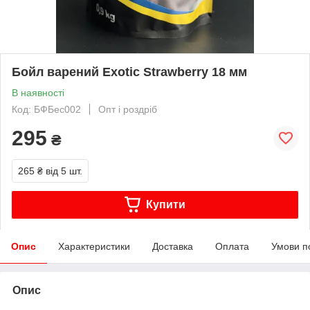
Бойл варений Exotic Strawberry 18 мм
В наявності
Код: БФБес002
Опт і роздріб
295
₴
265 ₴
від 5 шт.
Купити
Опис
Характеристики
Доставка
Оплата
Умови п
Опис