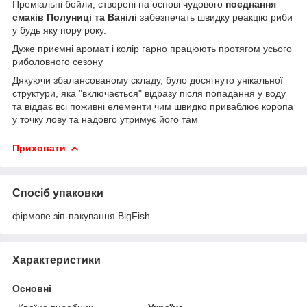
Преміальні бойли, створені на основі чудового
поєднання
смаків Полуниці та Ванілі
забезпечать швидку реакцію риби
у будь яку пору року.
Дуже приємні аромат і колір гарно працюють протягом усього
риболовного сезону
Дякуючи збалансованому складу, було досягнуто унікальної
структури, яка "включається" відразу після попадання у воду
та віддає всі поживні елементи чим швидко приваблює коропа
у точку лову та надовго утримує його там
Приховати
Спосіб упаковки
фірмове зіп-пакування BigFish
Характеристики
Основні