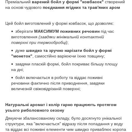
Преміальний
варений бойл у формі "ковбасок"
створений
на основі чудового
поєднання ягідних та трав'яних аром
Цей бойл виготовлений у формі ковбасок, що дозволяє:
зберігати
МАКСИМУМ поживних речовин
під час
виготовлення
(завдяки мінімальній контактній
поверхні при термообробці)
;
дуже
швидко та зручно нарізати бойл у формі
"монеток"
, самостійно варіюючи їхню товщину;
завдяки пласкій формі, бойл покриває більшу площу
на дні;
бойл включається в роботу та віддає поживні
речовини фактично після приводнення, завдяки
величезній свіжовідрізаній поверхні;
Натуральні аромат і колір гарно працюють протягом
усього риболовного сезону
Дякуючи збалансованому складу, було досягнуто унікальної
структури, яка "включається" відразу після попадання у воду
та віддає всі поживні елементи чим швидко приваблює коропа