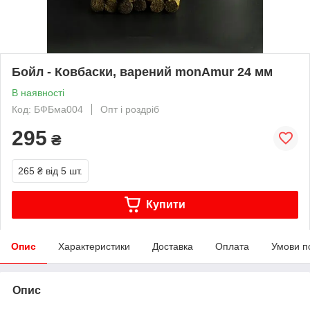
Бойл - Ковбаски, варений monAmur 24 мм
В наявності
Код: БФБма004
Опт і роздріб
295
₴
265 ₴
від 5 шт.
Купити
Опис
Характеристики
Доставка
Оплата
Умови п
Опис