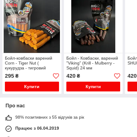
Бойл-ковбаски варений
Бойл - Ковбаски, варений
Бойл
Corn - Tiger Nut (
"Viking" (Krill - Mulberry -
SHU
кукурудза - тигровий
Squid) 24 мм
горіх), 24 мм
295
420
420
₴
₴
Купити
Купити
Про нас
98% позитивних з 55 відгуків за рік
Працює з 06.04.2019