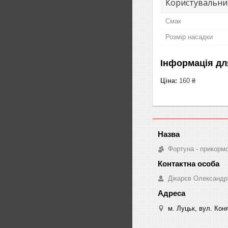
Користувальни
Смак
Розмір насадки
Інформація дл
Ціна:
160 ₴
Фортуна - прикорм
Дікарєв Олександр
м. Луцьк, вул. Коня