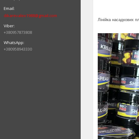
dikarevalex1988@gmail.com
Лінійка насадкових п
+380957873808
+380958943330