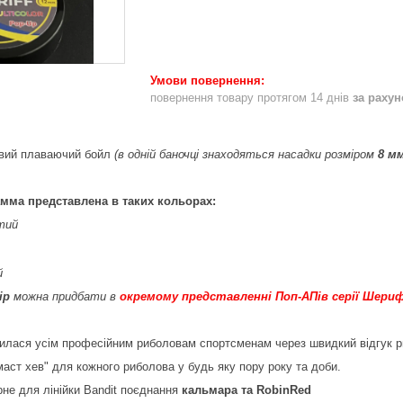
повернення товару протягом 14 днів
за раху
овий плаваючий бойл
(в одній баночці знаходяться насадки розміром
8 м
мма представлена в таких кольорах:
тий
й
ір
можна придбати в
окремому представленні Поп-АПів серії Шери
лася усім професійним риболовам спортсменам через швидкий відгук риб
маст хев" для кожного риболова у будь яку пору року та доби.
рне для лінійки Bandit поєднання
кальмара та RobinRed