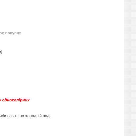
нок покупця
м
)
ф одноколірних
и навіть по холодній воді.