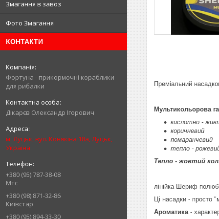
Змагання в завоз
Фото Змагання
КОНТАКТИ
Фортуна - прикормочні кораблики
Преміальний насадк
для рибалки
Мультикольорова га
Дікарєв Олександр Ігорович
кислотно - жив
коричневий
м. Луцьк, вул. Конякіна 18а, Луцьк,
помаранчевий
Україна
тепло - рожеви
Тепло - жовтий кол
+380 (95) 787-38-08
Мтс
лінійка Шериф полюби
+380 (98) 871-32-86
Ці насадки - просто "
Київстар
Ароматика
- характе
+380 (95) 894-33-30