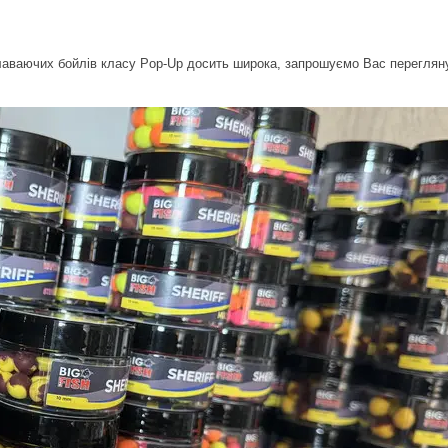
лаваючих бойлів класу Pop-Up досить широка, запрошуємо Вас переглян