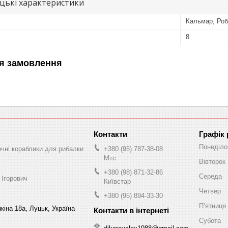
цькі характеристики
Кальмар, Роб
8
я замовлення
Графік
Понеділо
очні кораблики для рибалки
+380 (95) 787-38-08
Мтс
Вівторок
+380 (98) 871-32-86
Середа
 Ігорович
Київстар
Четвер
+380 (95) 894-33-30
Пʼятниця
кіна 18а, Луцьк, Україна
Субота