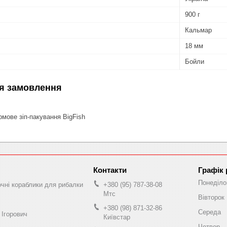
900 г
Кальмар
18 мм
Бойли
я замовлення
мове зіп-пакування BigFish
Графік
Понеділо
очні кораблики для рибалки
+380 (95) 787-38-08
Мтс
Вівторок
+380 (98) 871-32-86
Середа
 Ігорович
Київстар
Четвер