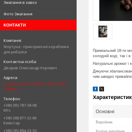
Змагання в завоз
Фото Змагання
КОНТАКТИ
Фортуна - прикормочні кораблики
Преміальний 18-ти мі
для рибалки
холодній воді, так і 
Натуральні аромат і 
Дікарєв Олександр Ігорович
Дякуючи збалансовано
чим швидко приваблює
м. Луцьк, вул. Конякіна 18а, Луцьк,
Україна
Характеристик
+380 (95) 787-38-08
Мтс
Основні
+380 (98) 871-32-86
Виробник
Київстар
+380 (95) 894-33-30
Країна виробник