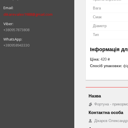
Вага
dikarevalex1988@gmail.com
Смак
Діаметр
+380957873808
Тип
+380958943330
Інформація дл
Ціна:
420 ₴
Спосіб упаковки:
фір
Фортуна - прикорм
Дікарєв Олександр