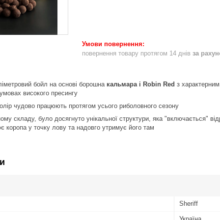
повернення товару протягом 14 днів
за раху
ліметровий бойл на основі борошна
кальмара і Robin Red
з характерним
в умовах високого пресингу
колір чудово працюють протягом усього риболовного сезону
му складу, було досягнуто унікальної структури, яка "включається" від
 коропа у точку лову та надовго утримує його там
и
Sheriff
Україна