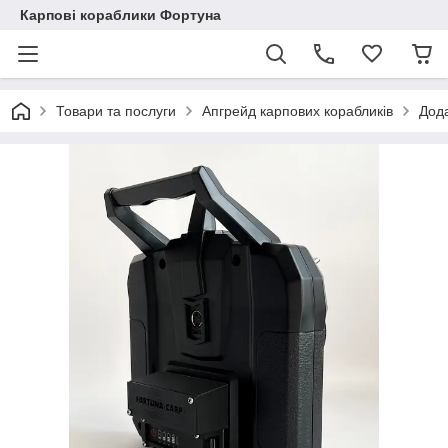
Карпові кораблики Фортуна
Товари та послуги
Апгрейд карпових корабликів
Дода