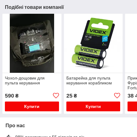
Подібні товари компанії
Чохол-дощовик для
Батарейка для пульта
Прик
пульта керування
керування корабликом
Фурі
Fort
590
25
38 
₴
₴
Купити
Купити
Про нас
98% позитивних з 55 відгуків за рік