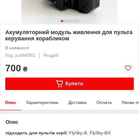
Акумуляторний модуль живлення для пульта
керування корабликом
В наявності
Код: pultAKB01
Роздріб
700
₴
Купити
Опис
Характеристики
Доставка
Оплата
Умови п
Опис
підходить для пультів серії:
FlySky-i6, FlySky-i6X