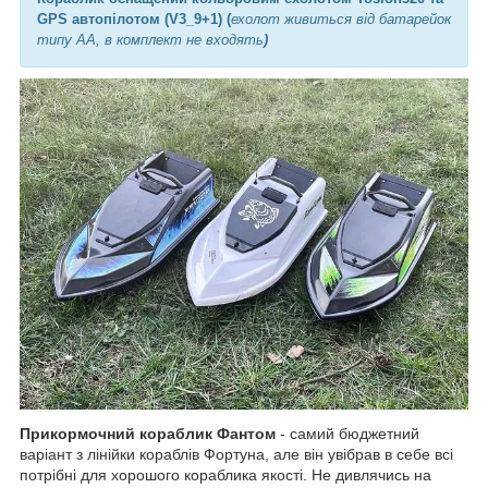
GPS автопілотом (V3_9+1)
(
ехолот живиться від батарейок
типу АА, в комплект не входять
)
Прикормочний кораблик Фантом
- самий бюджетний
варіант з лінійки кораблів Фортуна, але він увібрав в себе всі
потрібні для хорошого кораблика якості. Не дивлячись на