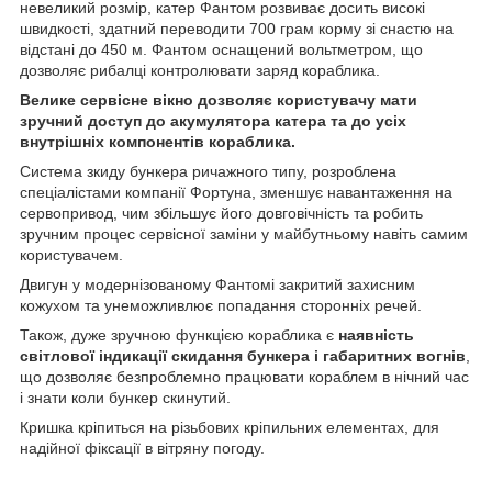
невеликий розмір, катер Фантом розвиває досить високі
швидкості, здатний переводити 700 грам корму зі снастю на
відстані до 450 м. Фантом оснащений вольтметром, що
дозволяє рибалці контролювати заряд кораблика.
Велике сервісне вікно дозволяє користувачу мати
зручний доступ до акумулятора катера та до усіх
внутрішніх компонентів кораблика.
Система зкиду бункера ричажного типу, розроблена
спеціалістами компанії Фортуна, зменшує навантаження на
сервопривод, чим збільшує його довговічність та робить
зручним процес сервісної заміни у майбутньому навіть самим
користувачем.
Двигун у модернізованому Фантомі закритий захисним
кожухом та унеможливлює попадання сторонніх речей.
Також, дуже зручною функцією кораблика є
наявність
світлової індикації скидання бункера і габаритних вогнів
,
що дозволяє безпроблемно працювати кораблем в нічний час
і знати коли бункер скинутий.
Кришка кріпиться на різьбових кріпильних елементах, для
надійної фіксації в вітряну погоду.