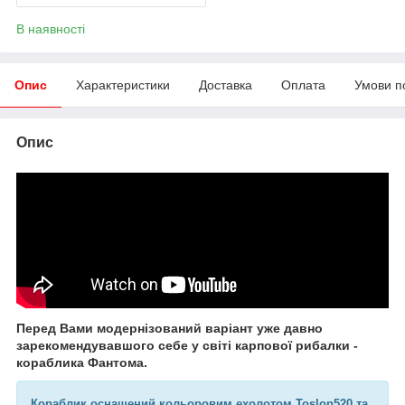
В наявності
Опис
Характеристики
Доставка
Оплата
Умови п
Опис
Перед Вами модернізований варіант уже давно
зарекомендувавшого себе у світі карпової рибалки -
кораблика Фантома.
Кораблик оснащений кольоровим ехолотом Toslon520 та