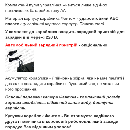
Компактний пульт управління живиться лише від 4-ох
пальчикових батарейок типу АА.
Матеріал корпусу кораблика Фантом -
ударостойкий АБС
пластик
(у варіанті чорного корпусу- Полістирол)
.
У комплект до кораблика входить зарядний пристрій для
зарядки від мережі 220 В.
Автомобільний зарядний пристрій
- опціонально.
Акумулятор кораблика - Літій-іонна збірка, яка не має пам'яті і
дозволяє дозарядити кораблик в будь-який час, не чекаючи
його просідання.
Основні переваги катера Фантом - компактний розмір,
хороша швидкість, відмінний запас ходу, доступна
вартість.
Купуючи кораблик Фантом - Ви отримуєте надійного
друга і помічника в короповій риболовлі, який завжди
порадує Вас відмінним уловом!