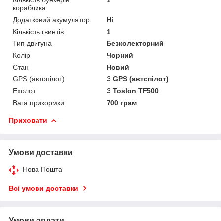
Кількість бункерів
1
кораблика
Додатковий акумулятор
Ні
Кількість гвинтів
1
Тип двигуна
Безколекторний
Колір
Чорний
Стан
Новий
GPS (автопілот)
З GPS (автопілот)
Ехолот
З Toslon TF500
Вага прикормки
700 грам
Приховати
Умови доставки
Нова Пошта
Всі умови доставки
Умови оплати