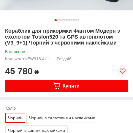
Кораблик для прикормки Фантом Модерн з
ехолотом Toslon520 та GPS автопілотом
(V3_9+1) Чорний з червоними наклейками
В наявності
Код: ФантNEW918.4+1
Роздріб
45 780
₴
Купити
Колір
Чорний
Чорний з салатовими наклейками
Чорний із синіми наклейками