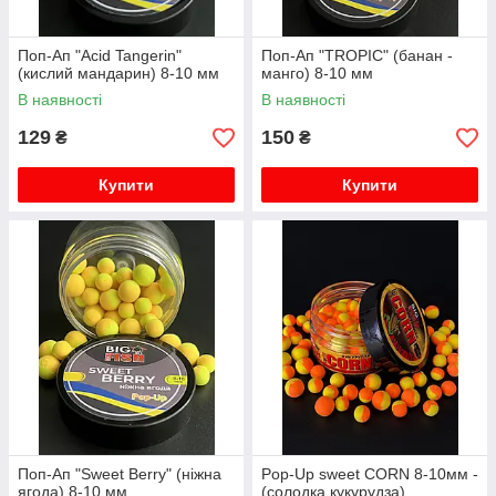
Поп-Ап "Acid Tangerin"
Поп-Ап "TROPIC" (банан -
(кислий мандарин) 8-10 мм
манго) 8-10 мм
В наявності
В наявності
129
150
₴
₴
Купити
Купити
Поп-Ап "Sweet Berry" (ніжна
Pop-Up sweet CORN 8-10мм -
ягода) 8-10 мм
(солодка кукурудза)